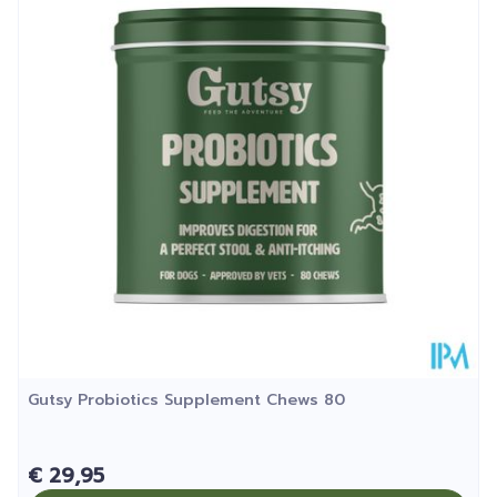
Additieven:
Diepte
88 mm
Probiotica:
Bacillus Subtilis
Kamertemperatuur (15°C -
0,34 x 10^9 CFU 0,68 x
Behoud
C-3102
25°C)
10^9 CFU
Enterococcus
faecium
Zink
10,31 mg
L-Glutamine
51,70 mg
Clinoptiloliet
73,29 mg
Gutsy Probiotics Supplement Chews 80
€ 29,95