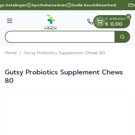
Dia 1 van 1
Ga naar de inhoud
ige betalingen
Apothekersadvies
Snelle beschikbaarheid
V
0
0 artikelen
Menu
€ 0,00
Ont
Zoek
Product, merk, categorie...
Home
/
Gutsy Probiotics Supplement Chews 80
Gutsy Probiotics Supplement Chews
80