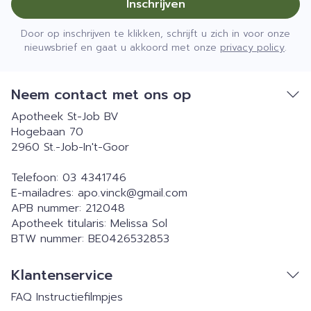
Inschrijven
Door op inschrijven te klikken, schrijft u zich in voor onze
nieuwsbrief en gaat u akkoord met onze
privacy policy
.
Neem contact met ons op
Apotheek St-Job BV
Hogebaan 70
2960
St.-Job-In't-Goor
Telefoon:
03 4341746
E-mailadres:
apo.vinck@
gmail.com
APB nummer:
212048
Apotheek titularis:
Melissa Sol
BTW nummer:
BE0426532853
Klantenservice
FAQ
Instructiefilmpjes