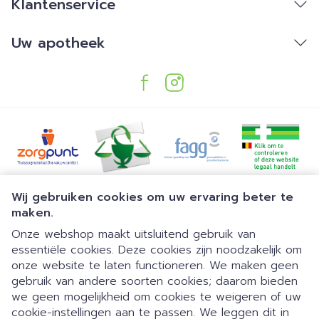
Klantenservice
L-lysine
6.07
Uw apotheek
L-histidine
1.61
L-methionine
1.50
L-phenylalanine
2.18
L-proline
9.87
Juridische links
Wij gebruiken cookies om uw ervaring beter te
L-serine
4.24
maken.
Onze webshop maakt uitsluitend gebruik van
L-threonine
3.41
essentiële cookies. Deze cookies zijn noodzakelijk om
onze website te laten functioneren. We maken geen
gebruik van andere soorten cookies; daarom bieden
L-tryptophane
0.67
we geen mogelijkheid om cookies te weigeren of uw
Dia 1 van 1
Gemakkelijk parkeren | 24/7
cookie-instellingen aan te passen. We leggen dit in