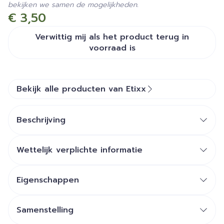
bekijken we samen de mogelijkheden.
€ 3,50
Verwittig mij als het product terug in
voorraad is
Bekijk alle producten van Etixx
Beschrijving
essentiële
voedingsstoffen
Wettelijk verplichte informatie
het behoud
en de opbouw van de spiermassa
Eigenschappen
Eiwitrijke reep voor spieropbouw en -herstel.
De High Protein Sport Bar bevat 20g
Samenstelling
eiwitten.
chocolade 25% (cacaomassa, zoetstof (maltitol),