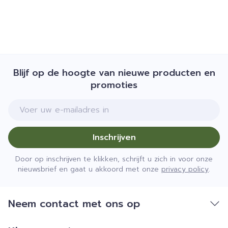
L-leucine
6.48
L-isoleucine
3.63
L-alanine
5.93
Blijf op de hoogte van nieuwe producten en
promoties
L arginine
5.72
E-mail adres
L-aspartaan zuur
7.76
Inschrijven
L-cysteine
0.67
Door op inschrijven te klikken, schrijft u zich in voor onze
nieuwsbrief en gaat u akkoord met onze
privacy policy
.
L-glutamine zuur
10.6
Neem contact met ons op
Glycine
10.1