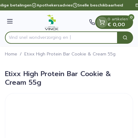
Dia 1 van 1
Ga naar de inhoud
ilige betalingen
Apothekersadvies
Snelle beschikbaarheid
0
0 artikelen
Menu
€ 0,00
Vind snel wondverzo
Zoek
Product, merk, categorie...
Home
/
Etixx High Protein Bar Cookie & Cream 55g
Etixx High Protein Bar Cookie &
Cream 55g