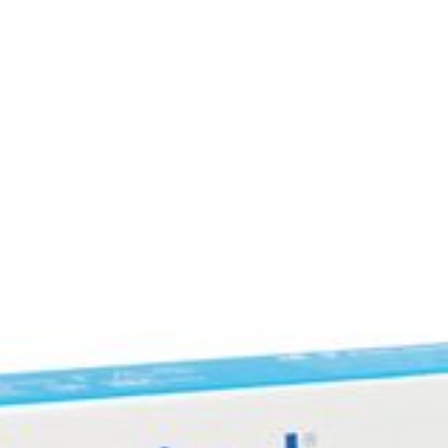
Diepte
104 mm
Hoeveelheid
100
Verpakking
Behoud
Kamertemperatuur (15°C 