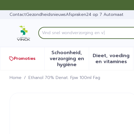
Ga naar de inhoud
Dia 1 van 1
Contact
Gezondheidsnieuws
Afspraken
24 op 7 Automaat
Vi
Product, merk, categorie...
Schoonheid,
Dieet, voeding
verzorging en
Promoties
Toon submenu voor Schoonh
Toon sub
en vitamines
hygiëne
Home
/
Ethanol 70% Denat. Fpw 100ml Fag
Ethanol 70% Denat. Fpw 1