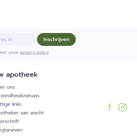
Inschrijven
d met onze
privacy policy
.
w apotheek
er ons
zondheidsnieuws
ttige links
otheker van wacht
orschrift
rgtarieven