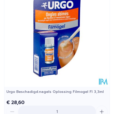
Diepte
32 mm
Hoeveelheid
10
Verpakking
Kamertemperatuur (15°C -
Behoud
25°C)
Urgo Beschadigd.nagels Oplossing Filmogel Fl 3,3ml
€ 28,60
Aantal