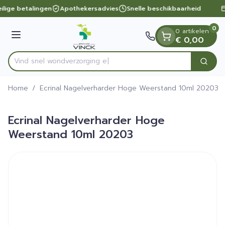
Dia 1 van 1
Ga naar de inhoud
ilige betalingen
Apothekersadvies
Snelle beschikbaarheid
0
0 artikelen
Menu
€ 0,00
Vind snel wondverz
Zoek
Product, merk, categorie...
Home
/
Ecrinal Nagelverharder Hoge Weerstand 10ml 20203
Ecrinal Nagelverharder Hoge
Weerstand 10ml 20203