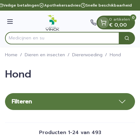
Dia 1 van 1
Ga naar de inhoud
Veilige betalingen
Apothekersadvies
Snelle beschikbaarheid
0
0 artikelen
Menu
€ 0,00
Zoek
Product, merk, categorie...
Home
/
Dieren en insecten
/
Dierenvoeding
/
Hond
Hond
Filteren
Producten
1
-
24
van
493