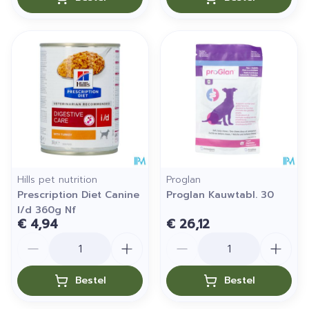
Hills pet nutrition
Proglan
Prescription Diet Canine
Proglan Kauwtabl. 30
I/d 360g Nf
€ 4,94
€ 26,12
Aantal
Aantal
Bestel
Bestel