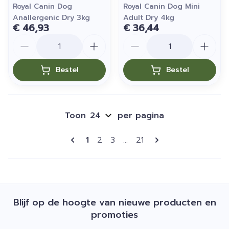
Royal Canin Dog
Royal Canin Dog Mini
Anallergenic Dry 3kg
Adult Dry 4kg
€ 46,93
€ 36,44
Aantal
Aantal
Bestel
Bestel
Toon
per pagina
Pagina's
U lees momenteel pagina
Pagina
Pagina
Pagina
1
2
3
...
21
Blijf op de hoogte van nieuwe producten en
promoties