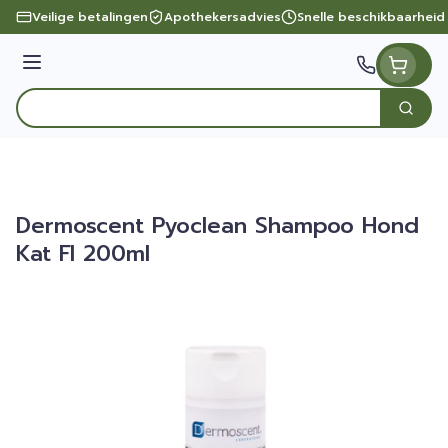
Ga naar de inhoud
Veilige betalingen
Apothekersadvies
Snelle beschikbaarheid
Menu
Zoek
Product, merk, categorie...
Dermoscent Pyoclean Shampoo Hond
Kat Fl 200ml