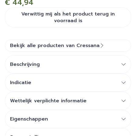
€ 44,94
Verwittig mij als het product terug in
voorraad is
Bekijk alle producten van Cressana
Beschrijving
Indicatie
Wettelijk verplichte informatie
Eigenschappen
synergie om vlot te bewegen : kurkuma houdt de
gewrichten soepel & de natuurlijke vitamine C (uit