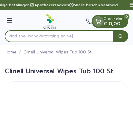
Dia 1 van 1
Ga naar de inhoud
ilige betalingen
Apothekersadvies
Snelle beschikbaarheid
0
0 artikelen
Menu
€ 0,00
Vind snel wondverzorgi
Zoek
Product, merk, categorie...
Home
/
Clinell Universal Wipes Tub 100 St
Clinell Universal Wipes Tub 100 St