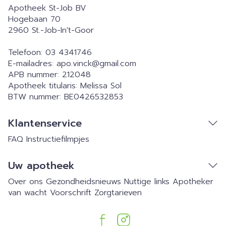
Apotheek St-Job BV
Hogebaan 70
2960
St.-Job-In't-Goor
Telefoon:
03 4341746
E-mailadres:
apo.vinck@
gmail.com
APB nummer:
212048
Apotheek titularis:
Melissa Sol
BTW nummer:
BE0426532853
Klantenservice
FAQ
Instructiefilmpjes
Uw apotheek
Over ons
Gezondheidsnieuws
Nuttige links
Apotheker
van wacht
Voorschrift
Zorgtarieven