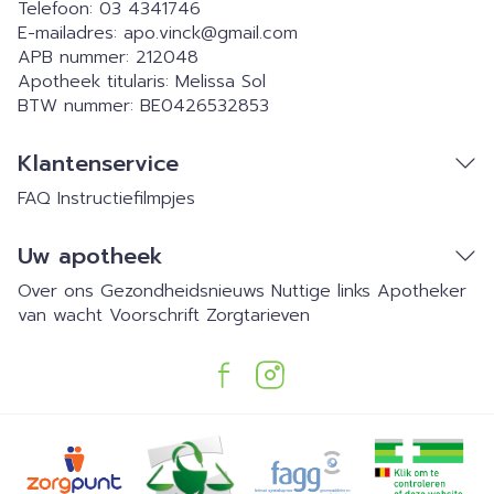
Telefoon:
03 4341746
E-mailadres:
apo.vinck@
gmail.com
APB nummer:
212048
Apotheek titularis:
Melissa Sol
BTW nummer:
BE0426532853
Klantenservice
FAQ
Instructiefilmpjes
Uw apotheek
Over ons
Gezondheidsnieuws
Nuttige links
Apotheker
van wacht
Voorschrift
Zorgtarieven