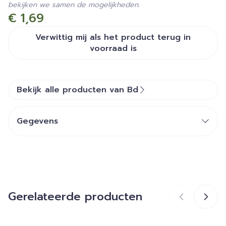
bekijken we samen de mogelijkheden.
€ 1,69
Verwittig mij als het product terug in
voorraad is
Bekijk alle producten van Bd
Gegevens
CNK
2954816
Organisaties
Becton Dickinson Benelux
Gerelateerde producten
Merken
Bd
Breedte
68 mm