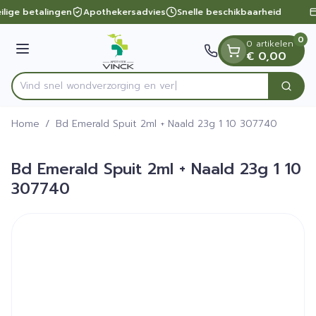
Dia 1 van 1
Ga naar de inhoud
ilige betalingen
Apothekersadvies
Snelle beschikbaarheid
0
0 artikelen
Menu
€ 0,00
Vind snel wondverzorgin
Zoek
Product, merk, categorie...
Home
/
Bd Emerald Spuit 2ml + Naald 23g 1 10 307740
Bd Emerald Spuit 2ml + Naald 23g 1 10
307740