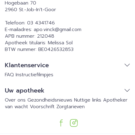
Hogebaan 70
2960
St.-Job-In't-Goor
Telefoon:
03 4341746
E-mailadres:
apo.vinck@
gmail.com
APB nummer:
212048
Apotheek titularis:
Melissa Sol
BTW nummer:
BE0426532853
Klantenservice
FAQ
Instructiefilmpjes
Uw apotheek
Over ons
Gezondheidsnieuws
Nuttige links
Apotheker
van wacht
Voorschrift
Zorgtarieven