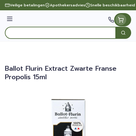
Ga naar de inhoud
Veilige betalingen
Apothekersadvies
Snelle beschikbaarheid
Menu
Zoek
Product, merk, categorie...
Ballot Flurin Extract Zwarte Franse
Propolis 15ml