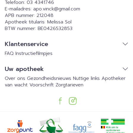
Telefoon:
03 4341746
E-mailadres:
apo.vinck@
gmail.com
APB nummer:
212048
Apotheek titularis:
Melissa Sol
BTW nummer:
BE0426532853
Klantenservice
FAQ
Instructiefilmpjes
Uw apotheek
Over ons
Gezondheidsnieuws
Nuttige links
Apotheker
van wacht
Voorschrift
Zorgtarieven