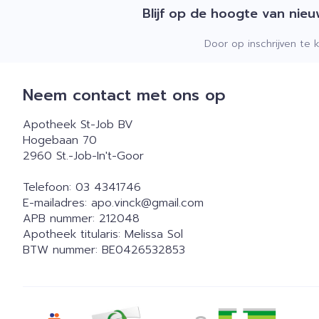
Blijf op de hoogte van nie
Door op inschrijven te 
Neem contact met ons op
Apotheek St-Job BV
Hogebaan 70
2960
St.-Job-In't-Goor
Telefoon:
03 4341746
E-mailadres:
apo.vinck@
gmail.com
APB nummer:
212048
Apotheek titularis:
Melissa Sol
BTW nummer:
BE0426532853