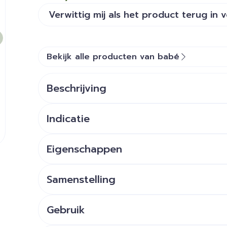
Verwittig mij als het product terug in 
Bekijk alle producten van babé
Beschrijving
Indicatie
Breed spectrum bescherming: UVA-UVB, blauw li
Eigenschappen
Mattifiërende en onstekingsremmende werking 
e
Anti-pollutie, anti-oxidant en DNA-beschermen
Samenstelling
Zijdezachte afwerking.
Waterbestendig.
Sun filters q.s. SPF 50 : Combinatie van filter
Gebruik
Prikt niet in de ogen!
zonnestralen (UVB + UVA).