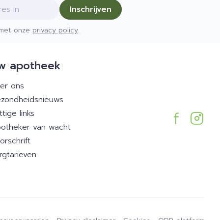
Inschrijven
d met onze
privacy policy
.
w apotheek
er ons
zondheidsnieuws
ttige links
otheker van wacht
orschrift
rgtarieven