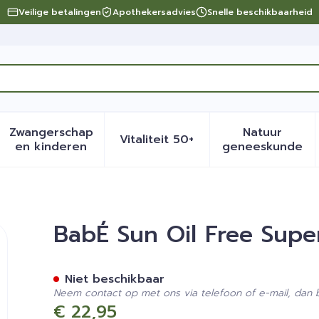
Veilige betalingen
Apothekersadvies
Snelle beschikbaarheid
Zwangerschap
Natuur
Vitaliteit 50+
eid, verzorging en hygiëne categorie
menu voor Dieet, voeding en vitamines categorie
Toon submenu voor Zwangerschap en kinder
Toon submenu voor Vitalite
Toon sub
en kinderen
geneeskunde
uid Sunscreen Ip50 50ml
BabÉ Sun Oil Free Supe
Niet beschikbaar
Neem contact op met ons via telefoon of e-mail, dan
€ 22,95