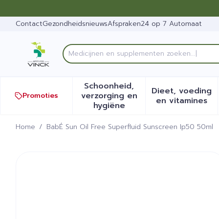
Ga naar de inhoud
Dia 1 van 1
Contact
Gezondheidsnieuws
Afspraken
24 op 7 Automaat
Medicijnen en supplementen zoeken..
Product, merk, categorie...
Schoonheid,
Dieet, voeding
verzorging en
Promoties
Toon submenu voor Schoonh
Toon sub
en vitamines
hygiëne
Home
/
BabÉ Sun Oil Free Superfluid Sunscreen Ip50 50ml
BabÉ Sun Oil Free Superfl