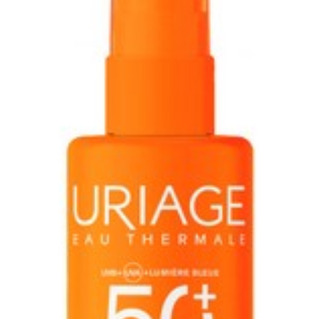
Dieetbeperkingen
Zonder palmolie
Behoud
Kamertemperatuur (15°C