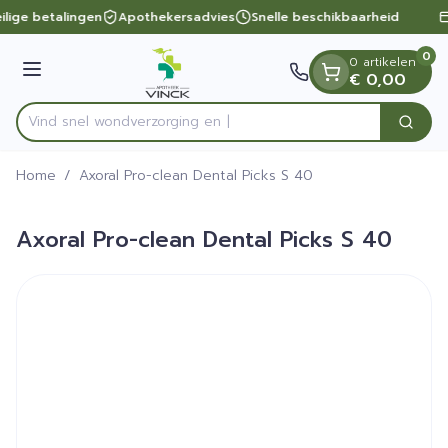
Dia 1 van 1
Ga naar de inhoud
ilige betalingen
Apothekersadvies
Snelle beschikbaarheid
0
0 artikelen
Menu
€ 0,00
Vind snel wondverzorg
Zoek
Product, merk, categorie...
Home
/
Axoral Pro-clean Dental Picks S 40
Axoral Pro-clean Dental Picks S 40