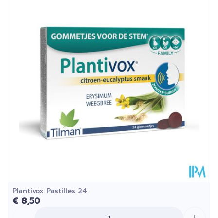
Lengte
113 mm
Diepte
38 mm
Kamertemperatuur (15°C -
Behoud
25°C)
Plantivox Pastilles 24
€ 8,50
Aantal