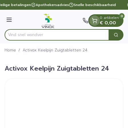
Dia 1 van 1
Ga naar de inhoud
eilige betalingen
Apothekersadvies
Snelle beschikbaarheid
0
0 artikelen
Menu
€ 0,00
Vind snel
Zoek
Product, merk, categorie...
Home
/
Activox Keelpijn Zuigtabletten 24
Activox Keelpijn Zuigtabletten 24