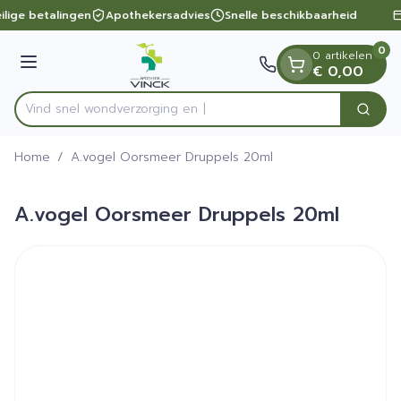
Dia 1 van 1
Ga naar de inhoud
ilige betalingen
Apothekersadvies
Snelle beschikbaarheid
0
0 artikelen
Menu
€ 0,00
Vind snel wondverzor
Zoek
Product, merk, categorie...
Home
/
A.vogel Oorsmeer Druppels 20ml
A.vogel Oorsmeer Druppels 20ml