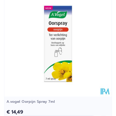
Lengte
40 mm
Diepte
120 mm
Hoeveelheid
20
Verpakking
Kamertemperatuur (15°C -
Behoud
25°C)
A.vogel Oorpijn Spray 7ml
€ 14,49