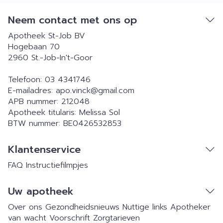
Neem contact met ons op
Apotheek St-Job BV
Hogebaan 70
2960
St.-Job-In't-Goor
Telefoon:
03 4341746
E-mailadres:
apo.vinck@
gmail.com
APB nummer:
212048
Apotheek titularis:
Melissa Sol
BTW nummer:
BE0426532853
Klantenservice
FAQ
Instructiefilmpjes
Uw apotheek
Over ons
Gezondheidsnieuws
Nuttige links
Apotheker
van wacht
Voorschrift
Zorgtarieven