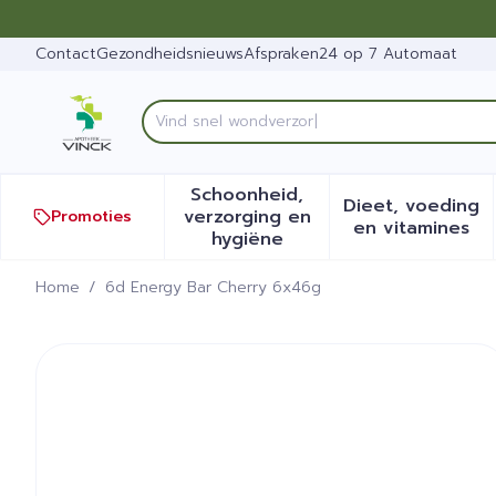
Ga naar de inhoud
Dia 1 van 1
Contact
Gezondheidsnieuws
Afspraken
24 op 7 Automaat
Product, merk, categorie...
Schoonheid,
Dieet, voeding
verzorging en
Promoties
Toon submenu voor Schoonh
Toon sub
en vitamines
hygiëne
Home
/
6d Energy Bar Cherry 6x46g
6d Energy Bar Cherry 6x