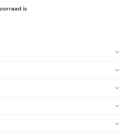
voorraad is
/100g
/46g (1 bar)