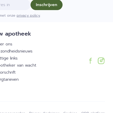
Inschrijven
d met onze
privacy policy
.
w apotheek
er ons
zondheidsnieuws
ttige links
otheker van wacht
orschrift
rgtarieven