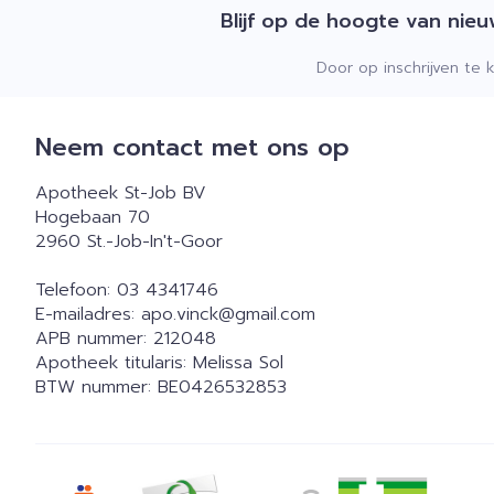
Blijf op de hoogte van nie
Door op inschrijven te 
Neem contact met ons op
Apotheek St-Job BV
Hogebaan 70
2960
St.-Job-In't-Goor
Telefoon:
03 4341746
E-mailadres:
apo.vinck@
gmail.com
APB nummer:
212048
Apotheek titularis:
Melissa Sol
BTW nummer:
BE0426532853