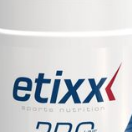
Zout
havermeel (gluten)