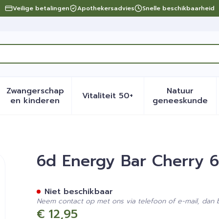
Veilige betalingen
Apothekersadvies
Snelle beschikbaarheid
Zwangerschap
Natuur
Vitaliteit 50+
eid, verzorging en hygiëne categorie
menu voor Dieet, voeding en vitamines categorie
Toon submenu voor Zwangerschap en kinder
Toon submenu voor Vitalite
Toon sub
en kinderen
geneeskunde
46g
6d Energy Bar Cherry 
Niet beschikbaar
Neem contact op met ons via telefoon of e-mail, dan
€ 12,95